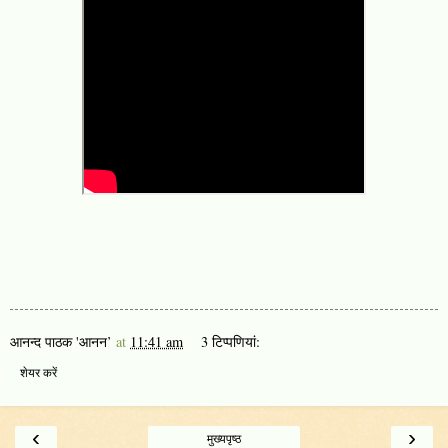
आनन्द पाठक 'आनन’
at
11:41 am
3 टिप्‍पणियां:
शेयर करें
‹
›
मुख्यपृष्ठ