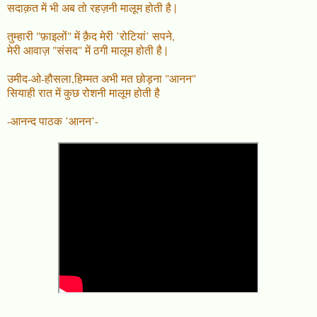
सदाक़त में भी अब तो रहज़नी मालूम होती है |
तुम्हारी "फ़ाइलों" में क़ैद मेरी ’रोटियां’ सपने,
मेरी आवाज़ "संसद" में ठगी मालूम होती है |
उमीद-ओ-हौसला,हिम्मत अभी मत छोड़ना "आनन"
सियाही रात में कुछ रोशनी मालूम होती है
-आनन्द पाठक ’आनन’-