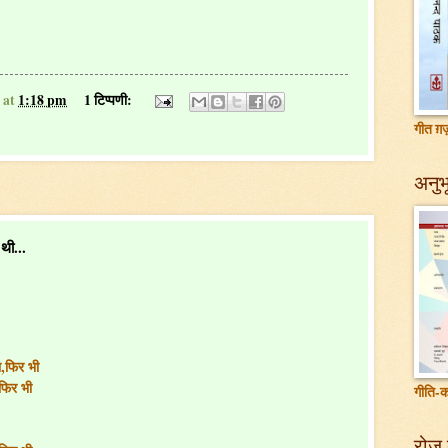
at
1:18 pm
1 टिप्पणी:
गीत ग़ज़
अनुभू
ी...
ा,फिर भी
 फिर भी
गीति-क
ै
रोज़ 