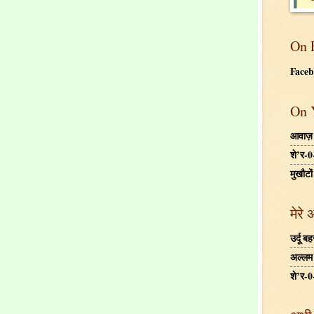
On 
Face
On 
आवाज़
शे’र-0
मुखौटों
मेरे 
उर्दू 
अल्लम ग
शे’र-0