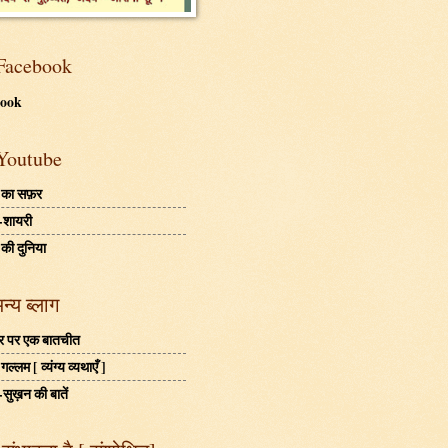
Facebook
book
Youtube
 का सफ़र
-शायरी
 की दुनिया
अन्य ब्लाग
बहर पर एक बातचीत
ल्लम [ व्यंग्य व्यथाएँ ]
-सुख़न की बातें