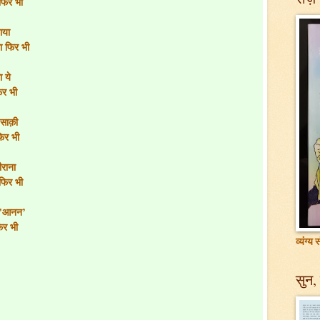
फिर भी
ाया
ा फिर भी
गा ये
िर भी
 साक़ी
फिर भी
ीराना
फिर भी
ँ "आनन’
फिर भी
व्यंग्य
सुन, 