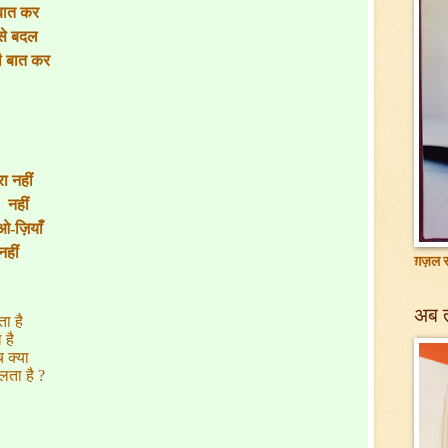
 बात कर
इसे बदल
ी बात कर
ा नहीं
 नहीं
-ओ-ज़ियाँ
नहीं
ग़ज़ल सं
अब 
ा है
 है
 क्या
ोलता है
?