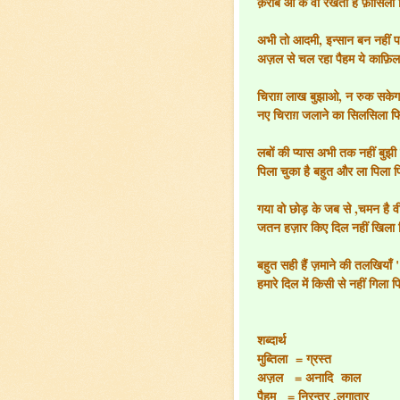
क़रीब आ के वो रखता है फ़ासिला 
अभी तो आदमी, इन्सान बन नहीं प
अज़ल से चल रहा पैहम ये काफ़िल
चिराग़ लाख बुझाओ, न रुक सके
नए चिराग़ जलाने का सिलसिला फ
लबों की प्यास अभी तक नहीं बुझी
पिला चुका है बहुत और ला पिला 
गया वो छोड़ के जब से ,चमन है व
जतन हज़ार किए दिल नहीं खिला 
बहुत सही हैं ज़माने की तलखिया
हमारे दिल में किसी से नहीं गिला 
शब्दार्थ
मुब्तिला = ग्रस्त
अज़ल = अनादि काल
पैहम = निरन्तर ,लगातार