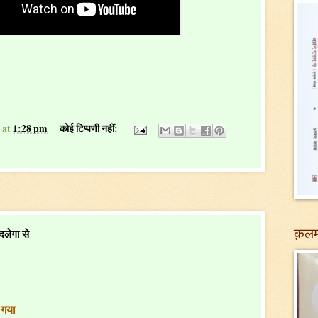
at
1:28 pm
कोई टिप्पणी नहीं:
क़लम
लेगा से
 गया