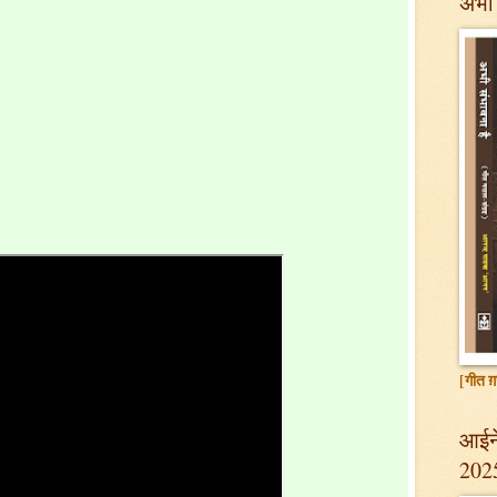
अभी 
[गीत ग़
आईने
202