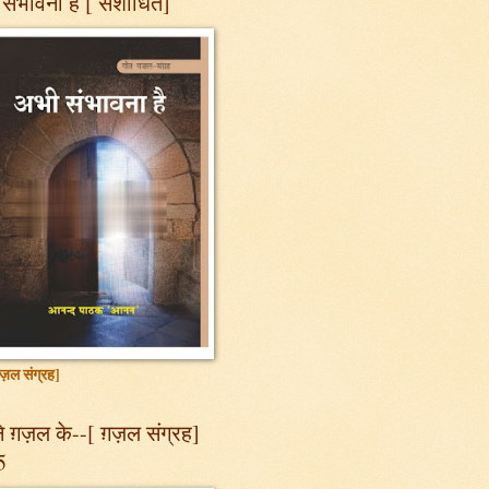
संभावना है [ संशोधित]
ज़ल संग्रह]
 ग़ज़ल के--[ ग़ज़ल संग्रह]
5