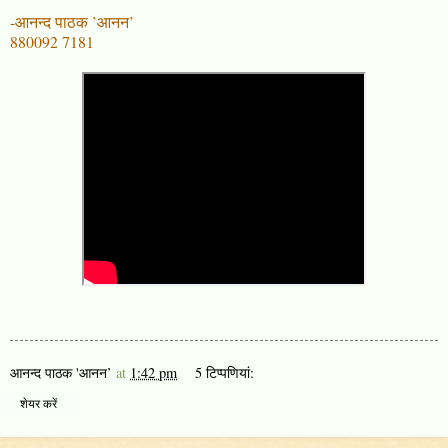
-आनन्द पाठक ’आनन’
880092 7181
आनन्द पाठक 'आनन’
at
1:42 pm
5 टिप्‍पणियां:
शेयर करें