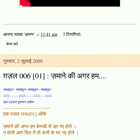
आनन्द पाठक 'आनन’
at
11:41 am
3 टिप्‍पणियां:
शेयर करें
गुरुवार, 2 जुलाई 2009
ग़ज़ल 006 [01] : ज़माने की अगर हम....
मफ़ाईलुन---मफ़ाईलुन--मफ़ाईलुन---मफ़ाईलुन
1222----------1222---------1222------1222
बह्र-ए-हज़ज मुसम्मन सालिम
------------------------------
एक ग़ज़ल 006[01]-ओके
ज़माने की अगर हम बेरुखी से डर गए होते ।
न होती आग दिल में तो कभी के मर गए होते ।