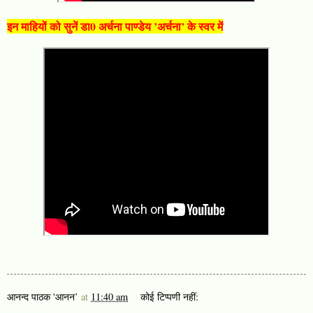
इन माहियों को सुनें डा0 अर्चना पाण्डेय ’अर्चना’ के स्वर में
आनन्द पाठक 'आनन’
at
11:40 am
कोई टिप्पणी नहीं: