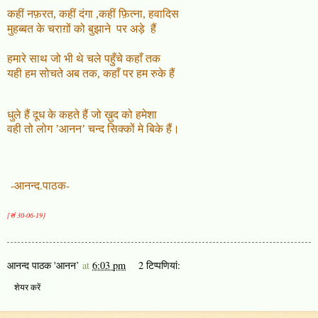
कहीं नफ़रत
,
कहीं दंगा
,
कहीं फ़ित्ना
,
हवादिस
मुहब्बत के चराग़ों को बुझाने
पर अड़े
हैं
हमारे साथ जो भी थे चले पहुँचे कहाँ तक
यही हम सोचते अब तक
,
कहाँ पर हम रुके हैं
धुले हैं दूध के कहते हैं जो ख़ुद को हमेशा
वही तो लोग ’आनन’ चन्द सिक्कों मे बिके हैं।
-आनन्द.पाठक-
[सं 30-06-19]
आनन्द पाठक 'आनन’
at
6:03 pm
2 टिप्‍पणियां:
शेयर करें