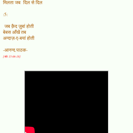
मिलता जब दिल से दिल
:5:
जब क़ैद ज़ुबां होती
बेबस आँखें तब
अन्दाज़-ए-बयां होती
-आनन्द.पाठक-
[सं0 15-06-18]