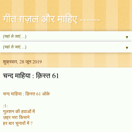
गीत ग़ज़ल और माहिए ------
▼
▼
शुक्रवार, 28 जून 2019
चन्द माहिया : क़िस्त 61
चन्द माहिया : क़िस्त 61 ओके
:1:
गुलशन की हवाओं में
ज़ह्र भरा किसने
हर बार चुनावों में ?