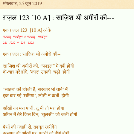
मंगलवार, 25 जून 2019
ग़ज़ल 123 [10 A] : साज़िश थी अमीरों की---
एक ग़ज़ल 123 [10 A] ओके
मफ़ऊलु--मफ़ाईलुन // मफ़ऊलु---मफ़ाईलुन
221--1222 // 221---1222
एक ग़ज़ल : साज़िश थी अमीरों की--
साज़िश थी अमीरों की
,
“फाइल” में दबी होगी
दो-चार मरें होंगे,
’
कार’ उनकी चढ़ी
होगी
’
साहब’ की हवेली है
,
सरकार भी ताबे’ में
इक बार गई ’छमिया’, लौटी न कभी
होगी
आँखों का मरा पानी
,
तू भी तो मरा होगा
आँगन में तेरे जिस दिन, ’तुलसी’ जो जली होगी
पैसों की गवाही से
,
क़ानून खरीदेंगे
इन्साफ़ की आँखों पर
,
पट्टी जो बँधी होगी