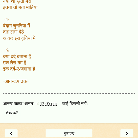
क्या थी ख़ता मेरी
इतना तो बता माहिया
:4:
बेदाग़ चुनरिया में
दाग़ लगा बैठे
आकर इस दुनिया में
:5:
क्या दर्द बताना है
एक तेरा ग़म है
इक दर्द-ए-जमाना है
-आनन्द.पाठक-
आनन्द पाठक 'आनन’
at
12:05 pm
कोई टिप्पणी नहीं:
शेयर करें
‹
›
मुख्यपृष्ठ