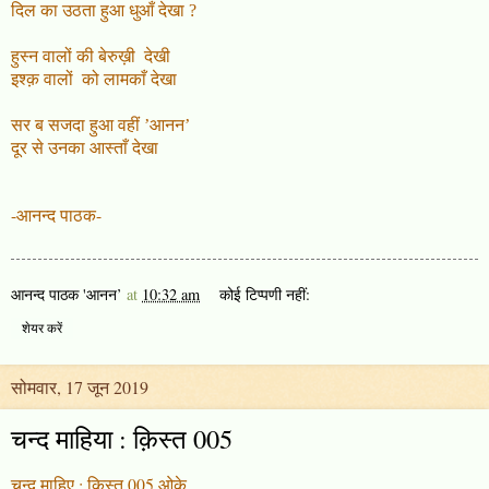
दिल का उठता हुआ धुआँ देखा ?
हुस्न वालों की बेरुख़ी देखी
इश्क़ वालों को लाम
काँ
देखा
सर ब सजदा हुआ वहीं ’आनन’
दूर से उनका आस्ताँ देखा
-आनन्द पाठक-
आनन्द पाठक 'आनन’
at
10:32 am
कोई टिप्पणी नहीं:
शेयर करें
सोमवार, 17 जून 2019
चन्द माहिया : क़िस्त 005
चन्द माहिए : क़िस्त 005 ओके