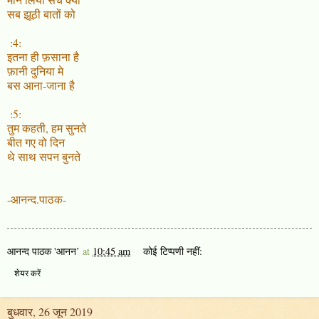
सब झूठी बातों को
:4:
इतना ही फ़साना है
फ़ानी दुनिया मे
बस आना-जाना है
:5:
तुम कहती, हम सुनते
बीत गए वो दिन
थे साथ सपन बुनते
-आनन्द.पाठक-
आनन्द पाठक 'आनन’
at
10:45 am
कोई टिप्पणी नहीं:
शेयर करें
बुधवार, 26 जून 2019