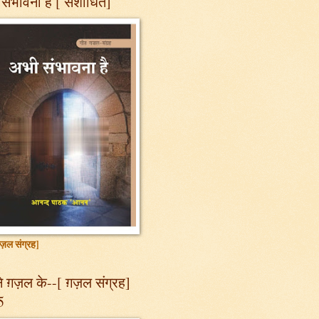
संभावना है [ संशोधित]
ज़ल संग्रह]
 ग़ज़ल के--[ ग़ज़ल संग्रह]
5