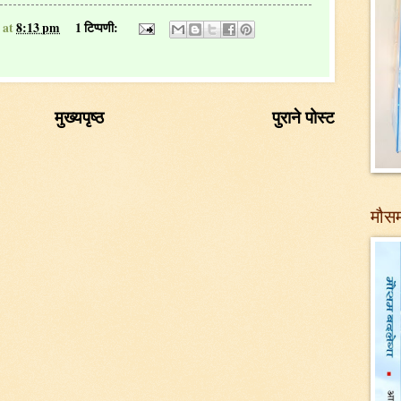
at
8:13 pm
1 टिप्पणी:
मुख्यपृष्ठ
पुराने पोस्ट
मौसम