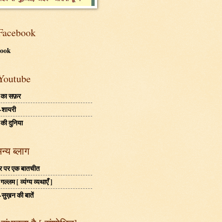
Facebook
book
Youtube
 का सफ़र
-शायरी
 की दुनिया
अन्य ब्लाग
बहर पर एक बातचीत
ल्लम [ व्यंग्य व्यथाएँ ]
-सुख़न की बातें