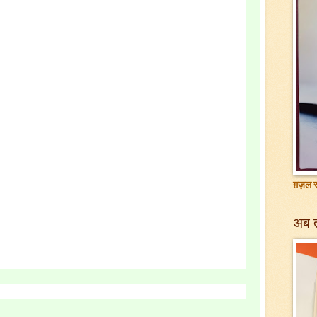
ग़ज़ल सं
अब 