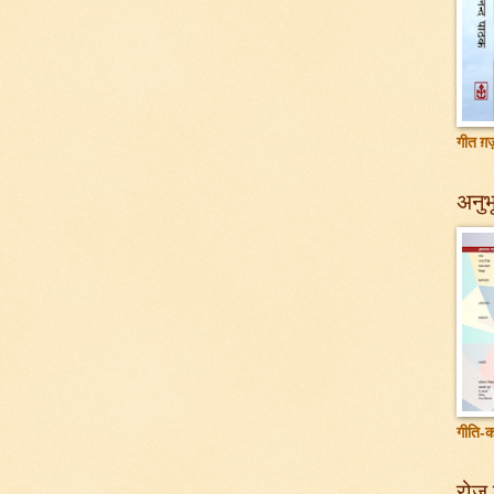
गीत ग़ज़
अनुभू
गीति-क
रोज़ 