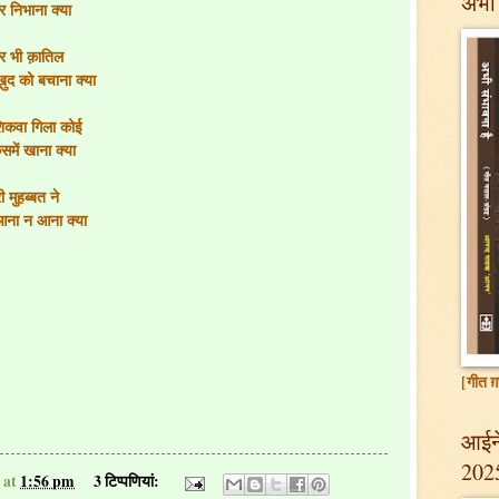
अभी 
र निभाना क्या
और भी क़ातिल
ुद को बचाना क्या
िकवा गिला कोई
में खाना क्या
 मुहब्बत ने
 आना न आना क्या
[गीत ग़
आईने
202
at
1:56 pm
3 टिप्‍पणियां: