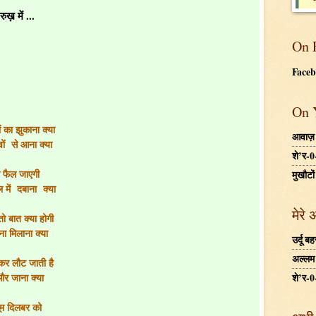
ख़ में ...
On 
Face
On 
ं का झुकाना क्या
आवाज़
वों से आना क्या
शे’र-0
ी फैल जाएगी
मुखौटों
ल में दबाना क्या
मेरे 
ो बात क्या होगी
ा मिलाना क्या
उर्दू 
अल्लम ग
र लौट जाती है
और जाना क्या
शे’र-0
सूम दिलबर को