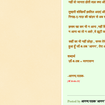
नहीं वो जानता होती वफ़ा क्या औ
तुम्हारी शोखियाँ क़ातिल अदाएं 
निगाह-ए-नाज़ की खंज़र से अब ख़
क़सम खा कर भी न आना ,नहीं श
न आना था तो न आते ,ये झूटी कस
कहीं का भी नहीं छोड़ा , सनम तेरी
हुआ हूँ जाँ-ब-लब ’आनन’, तेरा
शब्दार्थ
ज़ाँ-ब-लब = मरणासन्न
-आनन्द.पाठक-
[सं 30-06-19]
Posted by
आनन्द पाठक 'आनन’