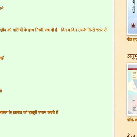
गये
'
ब को गालियों के हाथ गिरवी रख दी है। दिन ब दिन उसके गिरते स्तर से
गीत ग़ज़
अनुभू
गईं
'
या
जकल के हालात को बखूबी बयान करते हैं
गीति-क
रोज़ 