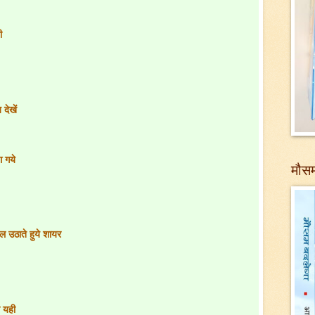
ी
'
 देखें
आ गये
मौसम
उठाते हुये शायर
ी यही