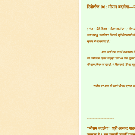
रिपोर्ताज 06: मौसम बदलेगा—एक
[ नोट – मेरी किताब –
मौसम बदलेगा –
[ गीत ग़
लगा रहा हूं।ग्वालियर निवासी श्री विश्वकर्मा 
सृजन में साधनारत हैं।
आप स्वयं एक समर्थ ग़ज़लकार है
का नवीनतम ग़ज़ल संग्रह “तंग आ गया सूरज” का
भी काम किया जा रहा है।] विश्वकर्मा जी का 
समीक्षा पर आप भी अपने विचार प्रगट क
------------------
"मौसम बदलेगा" श्री आनन्द पा
पुस्तक है। यह उनकी दसवीं पुस्तक