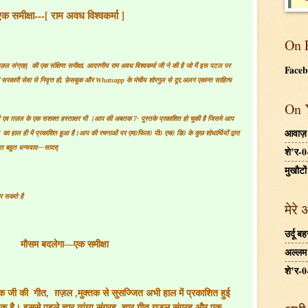
 समीक्षा---[ राम अवध विश्वकर्मा ]
On 
ज़ल संग्रह]
की एक संक्षिप्त समीक्षा, आदरणीय राम अवध विश्वकर्मा जी ने की है जो मैं इस पटल पर
Face
जॊ सरकारी सेवा से निवृत्त हो, फ़ेसबुक और
Whatsapp
के मंचीय शोरगुल से दूर,अलग एकान्त साहित्य
On 
 एव ग़ज़ल के एक सशक्त हस्ताक्षर भी ।आप की अबतक 7- पुस्तके प्रकाशित हो चुकी है जिसमे आप
आवाज़
 हाल ही में प्रकाशित हुआ है।आप की रचनाओं पर एम0फिल0 पी0 एच0 डि0 के कुछ शोधार्थियों द्वारा
बहुत बहुत धन्यवाद—सादर]
शे’र-0
मुखौटों
र सकते है
मेरे 
उर्दू 
मौसम बदलेगा—एक समीक्षा
अल्लम ग
शे’र-0
ठक जी की
गीत
,
ग़ज़ल
,
मुक्तक से सुसज्जित अभी हाल में प्रकाशित हुई
 है। इससे पहले चार व्यंग्य संग्रह
,
चार गीत ग़ज़ल संग्रह और एक