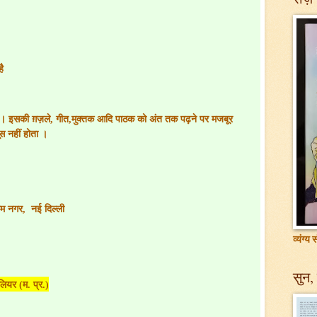
है
ै। इसकी ग़ज़ले
,
गीत
,
मुक्तक आदि पाठक को अंत तक पढ़ने पर मजबूर
स नहीं होता ।
तम नगर
,
नई दिल्ली
व्यंग्य
सुन, 
लियर (म. प्र.)