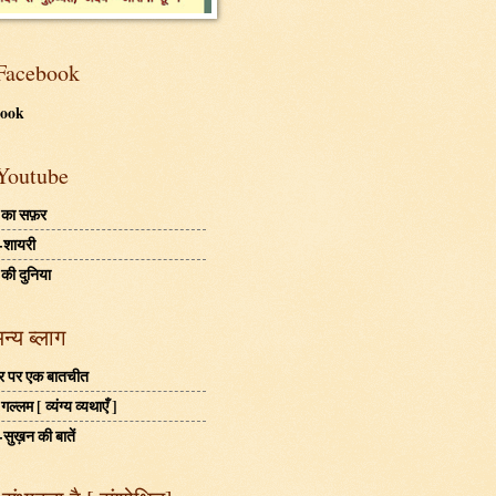
Facebook
book
Youtube
 का सफ़र
-शायरी
 की दुनिया
अन्य ब्लाग
बहर पर एक बातचीत
ल्लम [ व्यंग्य व्यथाएँ ]
-सुख़न की बातें