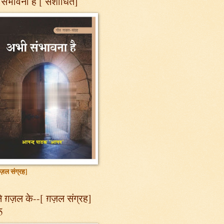
संभावना है [ संशोधित]
ज़ल संग्रह]
 ग़ज़ल के--[ ग़ज़ल संग्रह]
5