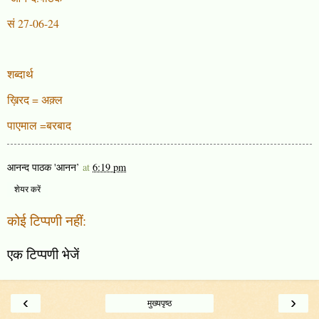
सं 27-06-24
शब्दार्थ
ख़िरद = अक़्ल
पाएमाल =बरबाद
आनन्द पाठक 'आनन’
at
6:19 pm
शेयर करें
कोई टिप्पणी नहीं:
एक टिप्पणी भेजें
‹
›
मुख्यपृष्ठ