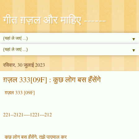
गीत ग़ज़ल और माहिए ------
▼
▼
रविवार, 30 जुलाई 2023
ग़ज़ल 333[09F] : कुछ लोग बस हँसेंगे
ग़ज़ल 333 [09F]
221--2121----1221---212
कुछ लोग बस हँसेंगे, तुझे पाएमाल कर