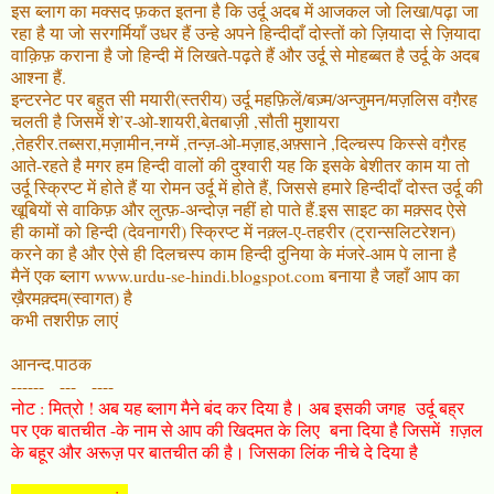
इस ब्लाग का मक्सद फ़कत इतना है कि उर्दू अदब में आजकल जो लिखा/पढ़ा जा
रहा है या जो सरगर्मियाँ उधर हैं उन्हे अपने हिन्दीदाँ दोस्तों को ज़ियादा से ज़ियादा
वाक़िफ़ कराना है जो हिन्दी में लिखते-पढ़ते हैं और उर्दू से मोहब्बत है उर्दू के अदब
आश्ना हैं.
इन्टरनेट पर बहुत सी मयारी(स्तरीय) उर्दू महफ़िलें/बज़्म/अन्जुमन/मज़लिस वगै़रह
चलती है जिसमें शे’र-ओ-शायरी,बेतबाज़ी ,सौती मुशायरा
,तेहरीर.तब्सरा,मज़ामीन,नग्में ,तन्ज़-ओ-मज़ाह,अफ़्साने ,दिल्चस्प किस्से वगै़रह
आते-रहते है मगर हम हिन्दी वालों की दुश्वारी यह कि इसके बेशीतर काम या तो
उर्दू स्क्रिप्ट में होते हैं या रोमन उर्दू में होते हैं, जिससे हमारे हिन्दीदाँ दोस्त उर्दू की
खूबियों से वाकिफ़ और लुत्फ़-अन्दोज़ नहीं हो पाते हैं.इस साइट का मक़्सद ऐसे
ही कामों को हिन्दी (देवनागरी) स्क्रिप्ट में नक़्ल-ए-तहरीर (ट्रान्सलिटरेशन)
करने का है और ऐसे ही दिलचस्प काम हिन्दी दुनिया के मंजरे-आम पे लाना है
मैनें एक ब्लाग www.urdu-se-hindi.blogspot.com बनाया है जहाँ आप का
ख़ैरमक़्दम(स्वागत) है
कभी तशरीफ़ लाएं
आनन्द.पाठक
------ --- ----
नोट : मित्रो ! अब यह ब्लाग मैने बंद कर दिया है। अब इसकी जगह उर्दू बह्र
पर एक बातचीत -के नाम से आप की खिदमत के लिए बना दिया है जिसमें ग़ज़ल
के बहूर और अरूज़ पर बातचीत की है। जिसका लिंक नीचे दे दिया है