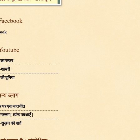
Facebook
book
Youtube
 का सफ़र
-शायरी
 की दुनिया
अन्य ब्लाग
बहर पर एक बातचीत
ल्लम [ व्यंग्य व्यथाएँ ]
-सुख़न की बातें