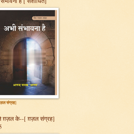
संभावना है [ संशोधित]
ज़ल संग्रह]
 ग़ज़ल के--[ ग़ज़ल संग्रह]
5