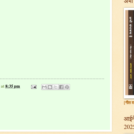
अभी 
at
8:35 pm
[गीत ग़
आईने
202