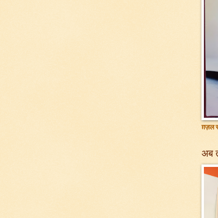
ग़ज़ल सं
अब 