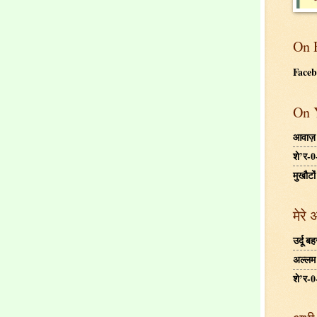
On 
Face
On 
आवाज़
शे’र-0
मुखौटों
मेरे 
उर्दू 
अल्लम ग
शे’र-0