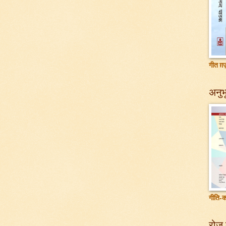
गीत ग़ज़
अनुभू
गीति-क
रोज़ 