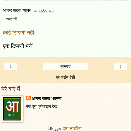
आनन्द पाठक 'आनन’
at
11:06 am
शेयर करें
कोई टिप्पणी नहीं:
एक टिप्पणी भेजें
‹
›
मुख्यपृष्ठ
वेब वर्शन देखें
मेरे बारे में
आनन्द पाठक 'आनन’
मेरा पूरा प्रोफ़ाइल देखें
Blogger
द्वारा संचालित.