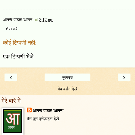
आनन्द पाठक 'आनन’
at
8:17 pm
शेयर करें
कोई टिप्पणी नहीं:
एक टिप्पणी भेजें
‹
›
मुख्यपृष्ठ
वेब वर्शन देखें
मेरे बारे में
आनन्द पाठक 'आनन’
मेरा पूरा प्रोफ़ाइल देखें