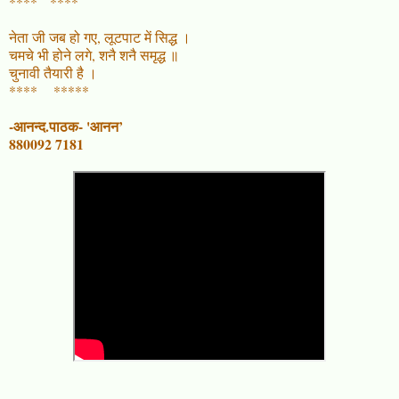
**** ****
नेता जी जब हो गए, लूटपाट में सिद्ध ।
चमचे भी होने लगे, शनै शनै समृद्ध ॥
चुनावी तैयारी है ।
**** *****
-आनन्द.पाठक- 'आनन’
880092 7181