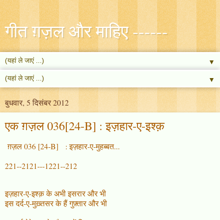
गीत ग़ज़ल और माहिए ------
▼
▼
बुधवार, 5 दिसंबर 2012
एक ग़ज़ल 036[24-B] : इज़हार-ए-इश्क़
ग़ज़ल 036 [24-B] : इज़हार-ए-मुहब्बत...
221--2121---1221--212
इज़हार-ए-इश्क़ के अभी इसरार और भी
इस दर्द-ए-मुख़्तसर के हैं गुफ़्तार और भी