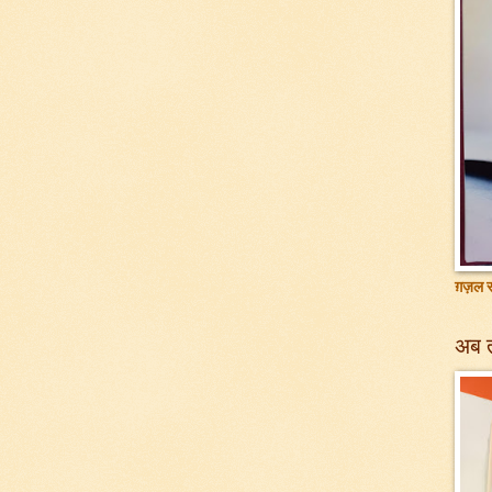
ग़ज़ल सं
अब 