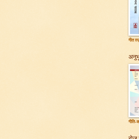
गीत ग़ज़
अनुभू
गीति-क
रोज़ 