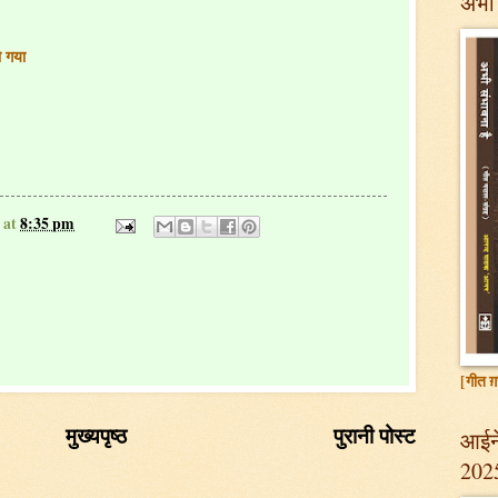
अभी 
 गया
at
8:35 pm
[गीत ग़
मुख्यपृष्ठ
पुरानी पोस्ट
आईने
202