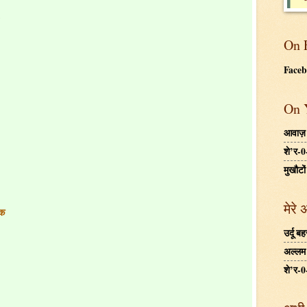
.
On 
Face
On 
आवाज़
शे’र-0
मुखौटों
मेरे 
लक
उर्दू 
अल्लम ग
शे’र-0