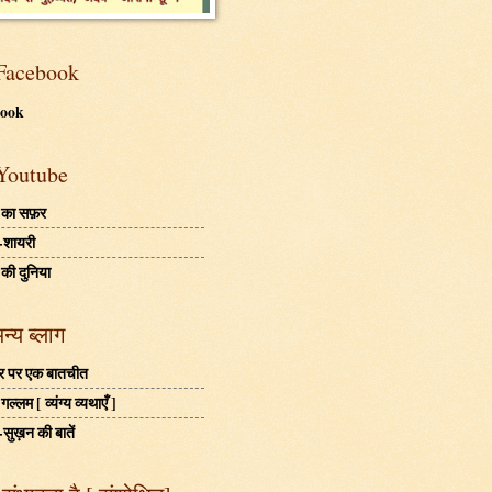
Facebook
book
Youtube
 का सफ़र
-शायरी
 की दुनिया
अन्य ब्लाग
बहर पर एक बातचीत
ल्लम [ व्यंग्य व्यथाएँ ]
-सुख़न की बातें