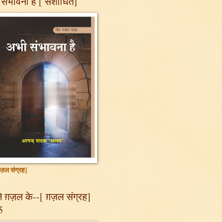
संभावना है [ संशोधित]
ज़ल संग्रह]
 ग़ज़ल के--[ ग़ज़ल संग्रह]
5