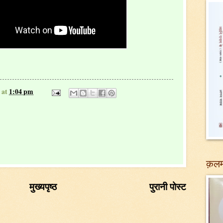
at
1:04 pm
क़लम
मुख्यपृष्ठ
पुरानी पोस्ट