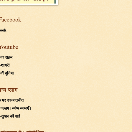
Facebook
book
Youtube
 का सफ़र
-शायरी
 की दुनिया
अन्य ब्लाग
बहर पर एक बातचीत
ल्लम [ व्यंग्य व्यथाएँ ]
-सुख़न की बातें