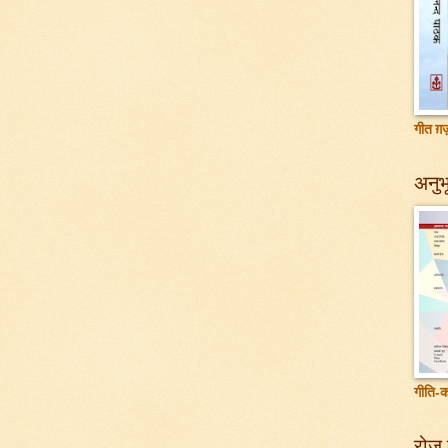
गीत ग़ज़
अनुभू
गीति-क
रोज़ 