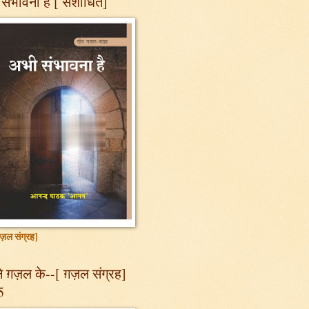
संभावना है [ संशोधित]
ज़ल संग्रह]
 ग़ज़ल के--[ ग़ज़ल संग्रह]
5