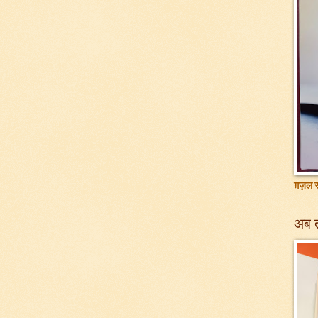
ग़ज़ल सं
अब 