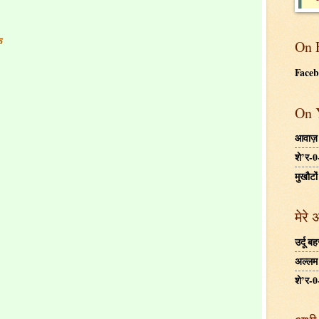
े
On 
Face
On 
आवाज़
शे’र-0
मुखौटों
मेरे 
उर्दू 
अल्लम ग
शे’र-0