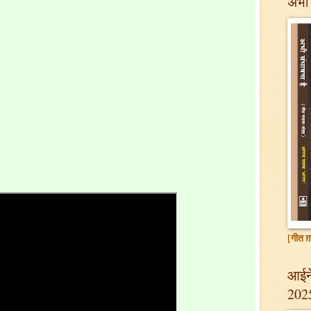
अभी 
[गीत ग़
आईने
202