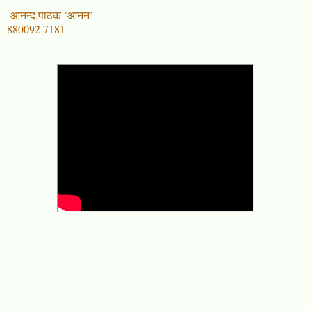
-आनन्द.पाठक ’आनन’
880092 7181