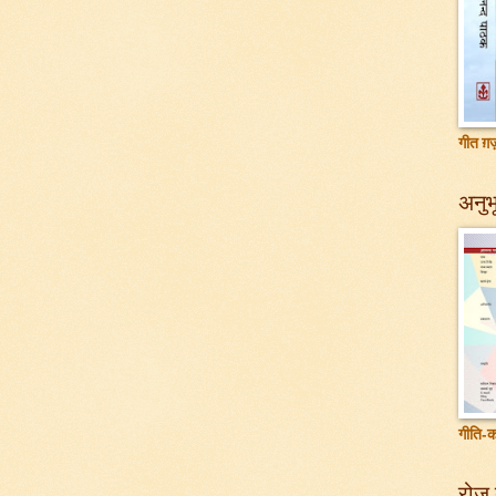
गीत ग़ज़
अनुभू
गीति-क
रोज़ 