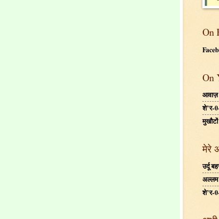
On 
Face
On 
आवाज़
शे’र-0
मुखौटों
मेरे 
उर्दू 
अल्लम ग
शे’र-0