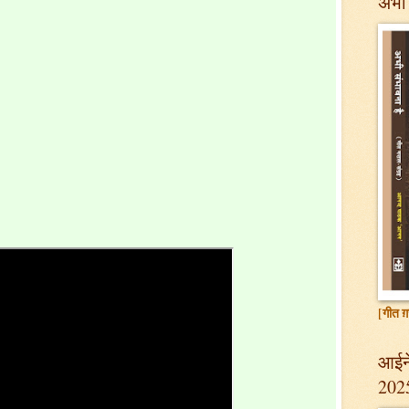
अभी 
[गीत ग़
आईने
202