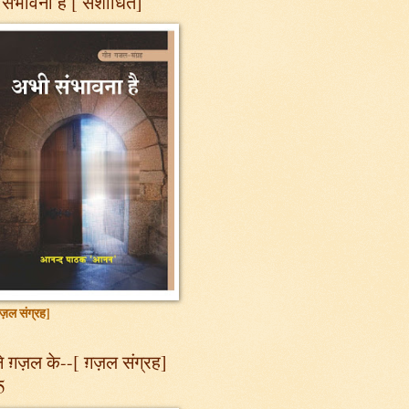
संभावना है [ संशोधित]
ज़ल संग्रह]
 ग़ज़ल के--[ ग़ज़ल संग्रह]
5