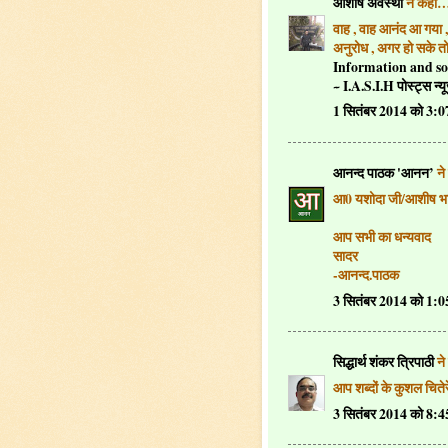
आशीष अवस्थी
ने कहा
वाह , वाह आनंद आ गया ,
अनुरोध , अगर हो सके त
Information and solut
~ I.A.S.I.H पोस्ट्स न्यू
1 सितंबर 2014 को 3:
आनन्द पाठक 'आनन’
ने
आ0 यशोदा जी/आशीष भ
आप सभी का धन्यवाद
सादर
-आनन्द.पाठक
3 सितंबर 2014 को 1:
सिद्धार्थ शंकर त्रिपाठी
ने
आप शब्दों के कुशल चितेर
3 सितंबर 2014 को 8: