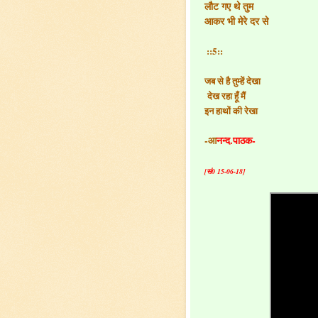
लौट गए थे तुम
आकर भी मेरे दर से
::5::
जब से है तुम्हें देखा
देख रहा हूँ मैं
इन हाथों की रेखा
-आ
नन्द.पाठक-
[सं0 15-06-18]