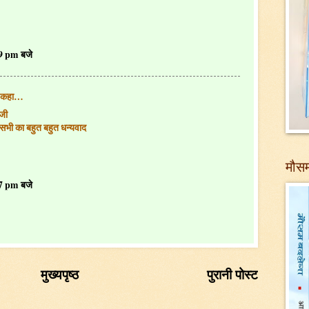
29 pm बजे
 कहा…
 जी
सभी का बहुत बहुत धन्यवाद
मौसम
47 pm बजे
मुख्यपृष्ठ
पुरानी पोस्ट