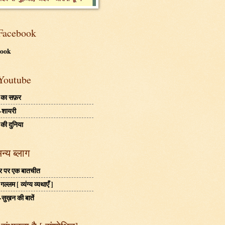
Facebook
book
Youtube
 का सफ़र
-शायरी
 की दुनिया
अन्य ब्लाग
बहर पर एक बातचीत
ल्लम [ व्यंग्य व्यथाएँ ]
-सुख़न की बातें