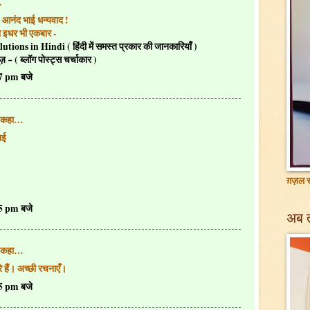
…
 आनंद भाई धन्यवाद !
ो इधर भी एकबार -
ions in Hindi ( हिंदी में समस्त प्रकार की जानकारियाँ )
ज़ ~ ( ब्लॉग पोस्ट्स चर्चाकार )
07 pm बजे
 कहा…
ाई
ग़ज़ल सं
05 pm बजे
अब 
 कहा…
े हैं। अच्छी रचनाएँ।
45 pm बजे