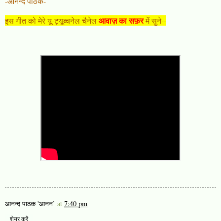
-आनन्द पाठक-
आवाज़ का सफ़र
इस गीत को मेरे यू-ट्यूब्चनेल चैनेल
में सुने--
आनन्द पाठक 'आनन’
at
7:40 pm
शेयर करें