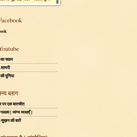
Facebook
book
Youtube
 का सफ़र
-शायरी
 की दुनिया
अन्य ब्लाग
बहर पर एक बातचीत
ल्लम [ व्यंग्य व्यथाएँ ]
-सुख़न की बातें