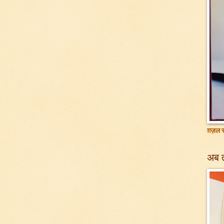
ग़ज़ल सं
अब 