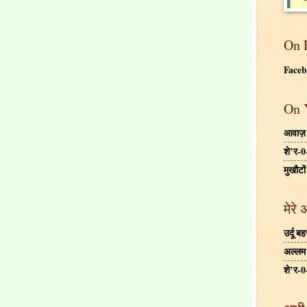
On 
Face
On 
आवाज़
शे’र-0
मुखौटों
मेरे 
उर्दू 
अल्लम ग
शे’र-0