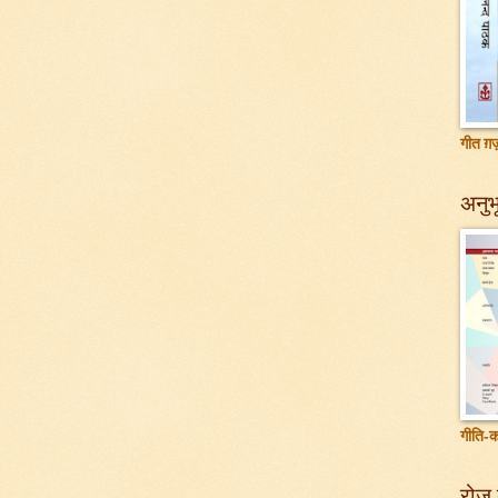
गीत ग़ज़
अनुभू
गीति-क
रोज़ 