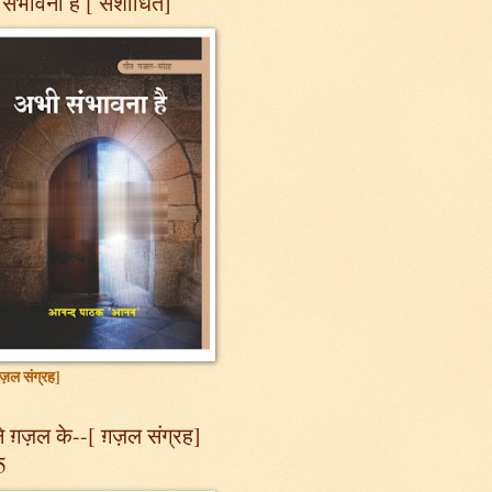
संभावना है [ संशोधित]
ज़ल संग्रह]
 ग़ज़ल के--[ ग़ज़ल संग्रह]
5