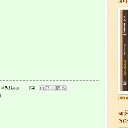
अभी 
at
9:52 am
ी
[गीत ग़
आईने
202