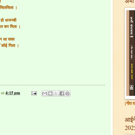
अभी 
ी
ा सिलसिला ।
हम हो अजनबी
खोल कर मिला ।
े न आ सका
 कोई गिला ।
at
4:15 pm
[गीत ग़
आईने
202