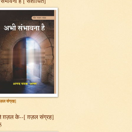
संभावना है [ संशोधित]
ज़ल संग्रह]
 ग़ज़ल के--[ ग़ज़ल संग्रह]
5