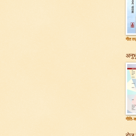
गीत ग़ज़
अनुभू
गीति-क
रोज़ 