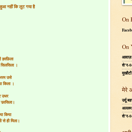
आ नहीं कि लुट गया है
On 
Face
On 
आवाज़
है क़ाफ़िला
्म सिलसिला ।
शे’र-0
मुखौटों
 भरम उसे
गया किला ।
मेरे 
धर उधर
उर्दू 
के फ़ासिला।
अल्लम ग
िया किया
शे’र-0
ी से ही मिला।