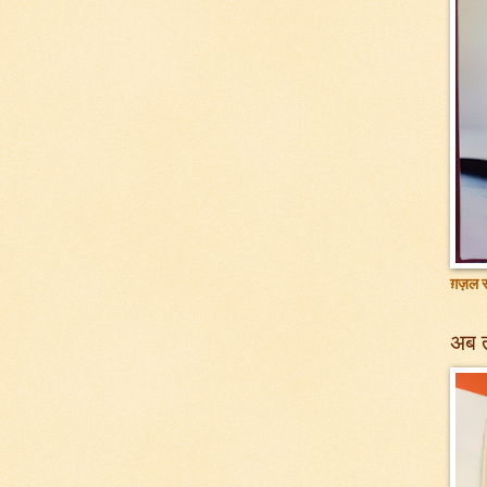
ग़ज़ल सं
अब 