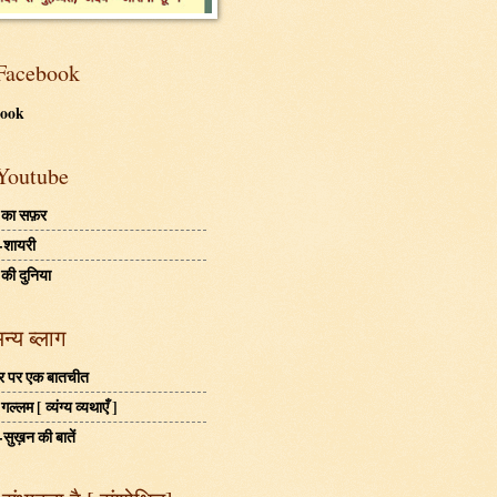
Facebook
book
Youtube
 का सफ़र
-शायरी
 की दुनिया
अन्य ब्लाग
बहर पर एक बातचीत
ल्लम [ व्यंग्य व्यथाएँ ]
-सुख़न की बातें