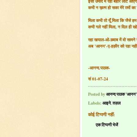
इसी उमीद में रहा बहार लौट आएग
कभी न ख़त्म हो सका मेरे ग़मों क
मिला कभी तो यूँ मिला कि जैसे 
कभी गले नहीं मिला, न दिल ही 
रहा खयाल-ओ-ख़्वाब में वो सामन
अब ’आनन’-ए-हक़ीर को रहा नहीं
-आनन्द.पाठक-
सं 01-07-24
Posted by
आनन्द पाठक 'आनन’
Labels:
आइने
,
ग़ज़ल
कोई टिप्पणी नहीं:
एक टिप्पणी भेजें