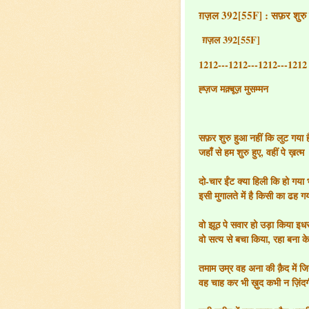
ग़ज़ल 392[55F] : सफ़र शुरु हु
ग़ज़ल 392[55F]
1212---1212---1212---1212
ह्ज़ज मक़्बूज़ मुसम्मन
सफ़र शुरु हुआ नहीं कि लुट गया 
जहाँ से हम शुरु हुए, वहीं पे ख़त
दो-चार ईंट क्या हिली कि हो गया
इसी मुगालते में है किसी का ढह 
वो झूठ पे सवार हो उड़ा किया इ
वो सत्य से बचा किया, रहा बना 
तमाम उम्र वह अना की क़ैद में ज
वह चाह कर भी ख़ुद कभी न ज़िंदग