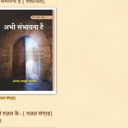
संभावना है [ संशोधित]
ज़ल संग्रह]
 ग़ज़ल के--[ ग़ज़ल संग्रह]
5