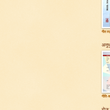
गीत ग़ज़
अनुभू
गीति-क
रोज़ 