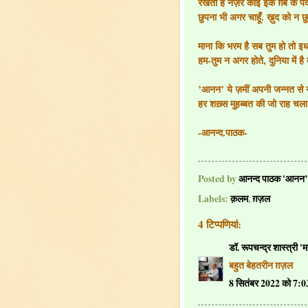
रखता है नज़र कोई इक ग़ैब के पर्द
छुपना भी अगर चाहूँ. ख़ुद को न 
माना कि भरम है सब तुम हो तो इधर
हम-तुम न अगर होते, दुनिया में है 
’आनन’ ये ज़मीं अपनी जन्नत से
हर शख़्स मुहब्बत की जो राह चल
-आनन्द.पाठक-
Posted by
आनन्द पाठक 'आनन’
Labels:
क़लम
,
ग़ज़ल
4 टिप्‍पणियां:
डॉ. रूपचन्द्र शास्त्री '
बहुत बेहतरीन ग़ज़ल
8 सितंबर 2022 को 7:0