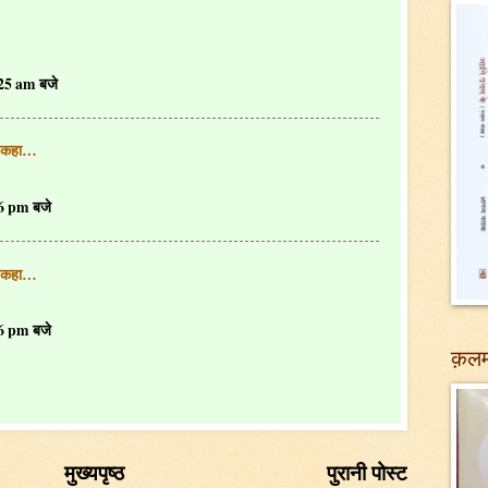
:25 am बजे
 कहा…
56 pm बजे
 कहा…
56 pm बजे
क़लम
मुख्यपृष्ठ
पुरानी पोस्ट