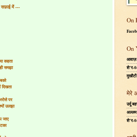
फ़ाई में ---
On 
Face
On 
आवाज़
्या कहता
 वही समझा
शे’र-0
मुखौटों
सबको
ें दिखता
मेरे 
भरोसे पर
उर्दू 
क्यों उलझा
अल्लम ग
ड़प जाए
शे’र-0
 खटका