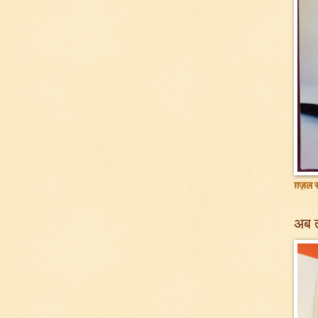
ग़ज़ल सं
अब 