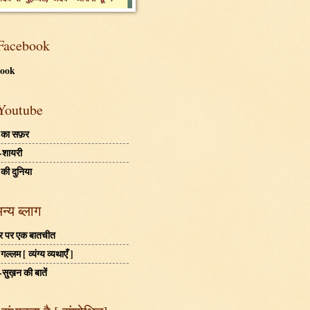
Facebook
book
Youtube
 का सफ़र
-शायरी
 की दुनिया
अन्य ब्लाग
बहर पर एक बातचीत
ल्लम [ व्यंग्य व्यथाएँ ]
-सुख़न की बातें