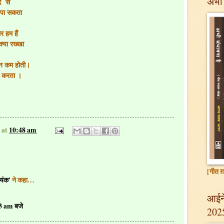
अभी 
े से
छुपा सकता
 हम हैं
क्या रख्खा
 न कम होती।
ा करता ।
at
10:48 am
[गीत ग़
मयंक'
ने कहा…
आईने
3 am बजे
202