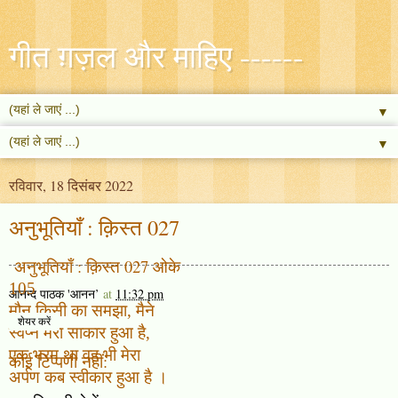
गीत ग़ज़ल और माहिए ------
▼
▼
रविवार, 18 दिसंबर 2022
अनुभूतियाँ : क़िस्त 027
अनुभूतियाँ : क़िस्त 027 ओके
105
आनन्द पाठक 'आनन’
at
11:32 pm
मौन किसी का समझा
,
मैने
शेयर करें
स्वप्न
मेरा
साकार हुआ है
,
एक भरम था
वह भी
मेरा
कोई टिप्पणी नहीं:
अर्पण कब स्वीकार हुआ है
।