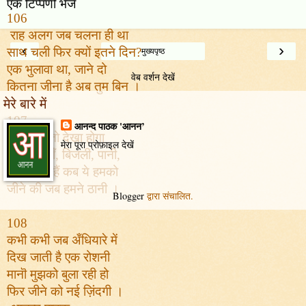
एक टिप्पणी भेजें
106
राह
अलग ज
ब चलना ही था
‹
›
साथ च
ली
फिर
क्यों इतने दिन
?
मुख्यपृष्ठ
एक भुलावा था, जाने दो
वेब वर्शन देखें
कितना जीना है अब
तुम बिन
।
मेरे बारे में
107
आनन्द पाठक 'आनन’
तुम ने भी
तो दे
खा होगा
मेरा पूरा प्रोफ़ाइल देखें
आँधी, तूफ़ाँ, बिजली, पानी,
तोड़ स
कीं हैं
कब
ये हमको
जीने की जब हमने ठानी ।
Blogger
द्वारा संचालित.
108
कभी कभी जब अँधियारे में
दिख जाती है एक रोशनी
मानॊ मुझको बुला रही हो
फिर जीने को नई ज़िंदगी ।