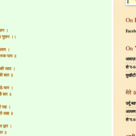
On 
 मान ।
Face
म गुमान ।।
On 
बतलाय ।
 रुक पाय ॥
आवाज़
शे’र-0
िसकी जात ।
 की बात ॥
मुखौटों
दो-चार ।
मेरे 
ौ बार ॥
उर्दू 
ं राह ।
अल्लम ग
भरते आह ॥
शे’र-0
 द्वार ।
ार ॥