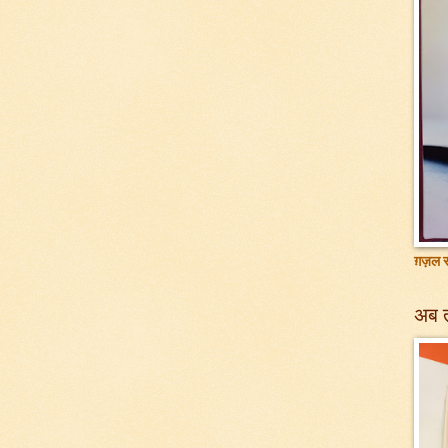
ग़ज़ल सं
अब 