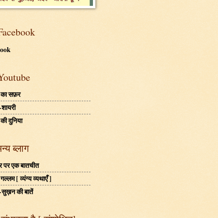
Facebook
book
Youtube
 का सफ़र
-शायरी
 की दुनिया
अन्य ब्लाग
बहर पर एक बातचीत
ल्लम [ व्यंग्य व्यथाएँ ]
-सुख़न की बातें