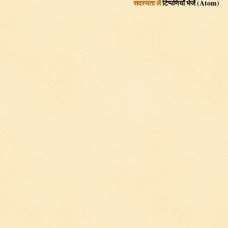
सदस्यता लें
टिप्पणियाँ भेजें (Atom)