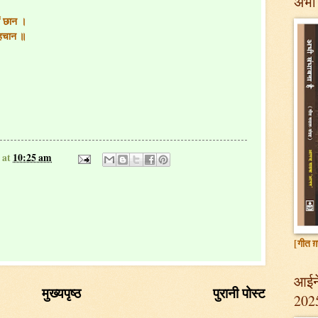
अभी 
ं छान ।
पहचान ॥
at
10:25 am
[गीत ग़
आईने
मुख्यपृष्ठ
पुरानी पोस्ट
202