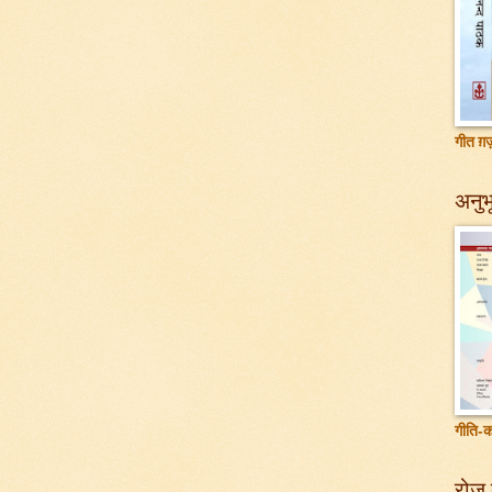
गीत ग़ज़
अनुभू
गीति-क
रोज़ 