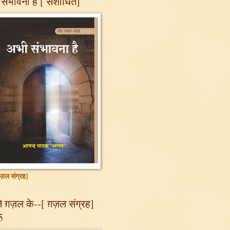
संभावना है [ संशोधित]
ज़ल संग्रह]
 ग़ज़ल के--[ ग़ज़ल संग्रह]
5