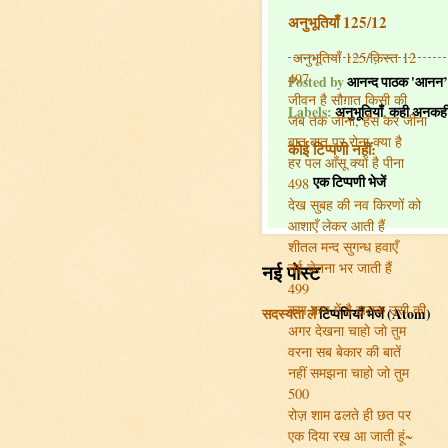
अनुभूतियाँ 125/12
अनुभूतियाँ 125/क़िस्त 12
497
Posted by
आनन्द पाठक 'आनन’
जीवन है सौग़ात किसी की
Labels:
अनुभूतियाँ
,
कही अनकह
जब तक जीना, हँस कर जीना
बात बात पर रोना क्या है
कोई टिप्पणी नहीं:
हर पल आँसू क्यों है पीना
एक टिप्पणी भेजें
498
देख सुबह की नव किरणों को
आशाएँ लेकर आती हैं
शीतल मन्द सुगन्ध हवाएँ
नई चेतना भर जाती हैं
नई पोस्ट
499
कण कण में है झलक उसी की
सदस्यता लें
टिप्पणियाँ भेजें (Atom)
अगर देखना चाहो जो तुम
वरना सब बेकार की बातें
नहीं समझना चाहो जो तुम
500
रोज़ शाम ढलते ही छत पर
एक दिया रख आ जाती हूं~