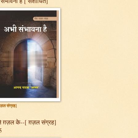
संभावना है [ संशोधित]
ज़ल संग्रह]
 ग़ज़ल के--[ ग़ज़ल संग्रह]
5