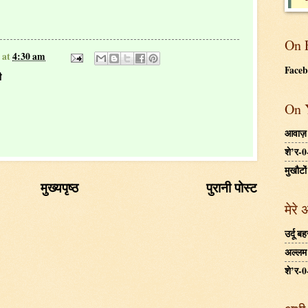
On 
at
4:30 am
Face
ी
On 
आवाज़
शे’र-0
मुखौटों
मुख्यपृष्ठ
पुरानी पोस्ट
मेरे 
उर्दू 
अल्लम ग
शे’र-0