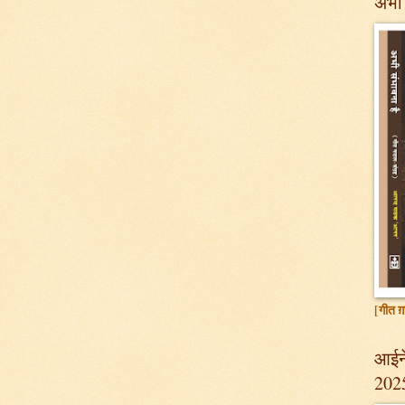
अभी 
[गीत ग़
आईने
202