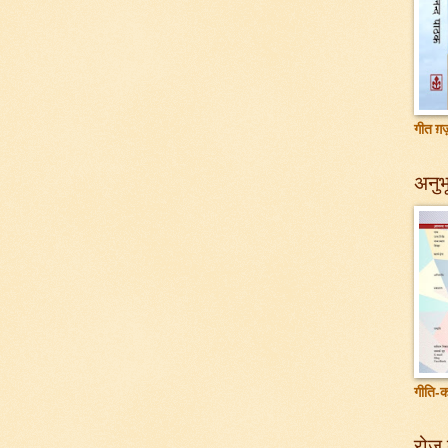
गीत ग़ज़
अनुभू
गीति-क
रोज़ 