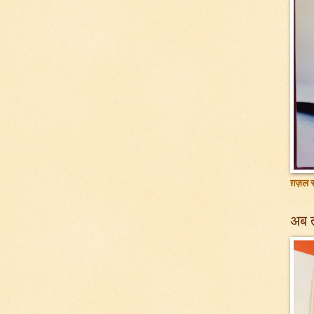
ग़ज़ल सं
अब 