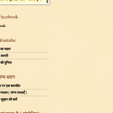
Facebook
book
Youtube
 का सफ़र
-शायरी
 की दुनिया
अन्य ब्लाग
बहर पर एक बातचीत
ल्लम [ व्यंग्य व्यथाएँ ]
-सुख़न की बातें