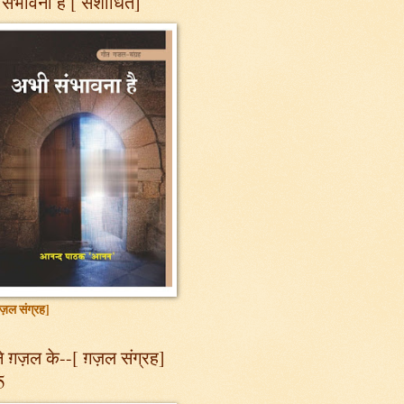
संभावना है [ संशोधित]
ज़ल संग्रह]
 ग़ज़ल के--[ ग़ज़ल संग्रह]
5