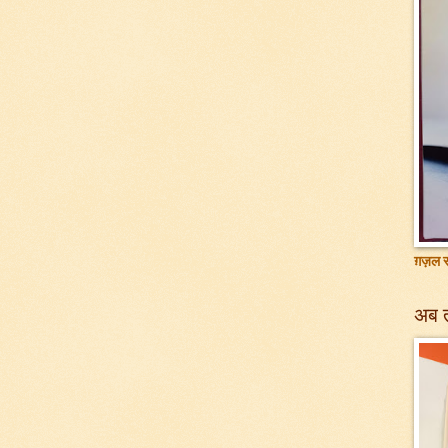
ग़ज़ल सं
अब 