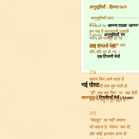
अनुभूतियाँ : क़िस्त 069
अनुभूतियाँ 069
273
Posted by
आनन्द पाठक 'आनन’
हम सब हैं कठपुतली उसकी
Labels:
अनुभूतियाँ
,
रंग
नर्तन को मजबूर हो गए
साथ सफ़र में कितने आए
कोई टिप्पणी नहीं:
धीरे-धीरे दूर हो गए ।
एक टिप्पणी भेजें
274
सावन फिर आने वाला है
नई पोस्ट
और अभी तक तुम रूठी हो
"हाँ" कह कर फिर ’ना’ कह देती
सदस्यता लें
टिप्पणियाँ भेजें (Atom)
क्यॊं न कहूँ मैं तुम झूठी हो।
275
"मेघदूत" का नहीं जमाना
जो कहना है ’मेसेज’ कर दो,
और कोई इल्जाम अगर हो