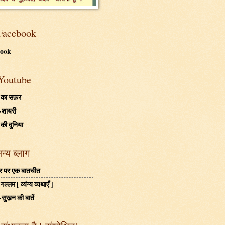
Facebook
book
Youtube
 का सफ़र
-शायरी
 की दुनिया
अन्य ब्लाग
बहर पर एक बातचीत
ल्लम [ व्यंग्य व्यथाएँ ]
-सुख़न की बातें