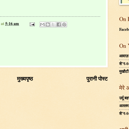
On 
at
5:16 am
Face
On 
आवाज़
शे’र-0
मुखौटों
मुख्यपृष्ठ
पुरानी पोस्ट
मेरे 
उर्दू 
अल्लम ग
शे’र-0