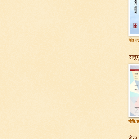
गीत ग़ज़
अनुभू
गीति-क
रोज़ 