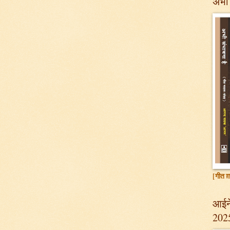
अभी 
[गीत ग़
आईने
202