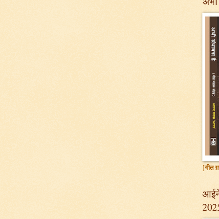
अभी 
[गीत ग़
आईने
202