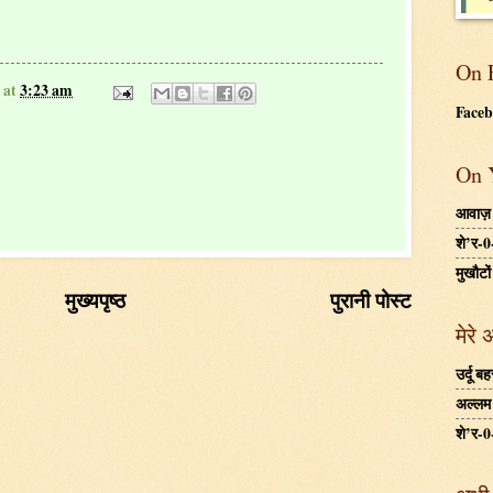
On 
at
3:23 am
Face
On 
आवाज़
शे’र-0
मुखौटों
मुख्यपृष्ठ
पुरानी पोस्ट
मेरे 
उर्दू 
अल्लम ग
शे’र-0