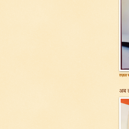
ग़ज़ल सं
अब 