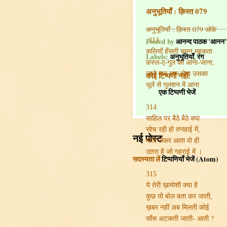
अनुभूतियाँ : क़िस्त 079
अनुभूतियाँ : क़िस्त 079 ओके
313
Posted by
आनन्द पाठक 'आनन’
कलियाँ हँसती चमन महकता
Labels:
अनुभूतियाँ
,
रंग
फ़स्ल-ए-गुल का आना-जाना,
जाने कब तक होगा उसका
कोई टिप्पणी नहीं:
भूले से गुलशन में आना
एक टिप्पणी भेजें
314
साहिल पर बैठे बैठे क्या
सोच रही हो तनहाई में,
नई पोस्ट
मोती लेकर आता वो ही
उतरा है जो गहराई में ।
सदस्यता लें
टिप्पणियाँ भेजें (Atom)
315
ये तेरी ख़ामोशी क्या है
कुछ तो बोल बता कर जाती,
ख़बर नहीं अब मिलती कोई
साँस अटकती जाती- आती
?