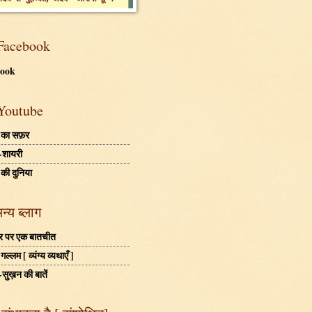
Facebook
book
Youtube
 का सफ़र
-शायरी
 की दुनिया
अन्य ब्लाग
बहर पर एक बातचीत
ल्लम [ व्यंग्य व्यथाएँ ]
-सुख़न की बातें