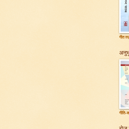
गीत ग़ज़
अनुभू
गीति-क
रोज़ 