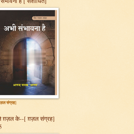
संभावना है [ संशोधित]
ज़ल संग्रह]
 ग़ज़ल के--[ ग़ज़ल संग्रह]
5